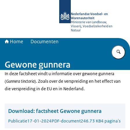
Naar de homepage van NVWA
Nederlandse Voedsel- en
Warenautoriteit
Ministerie van Landbouw,
Visserij, Voedselzekerheid en
Natuur
Home
Documenten
Vu
Gewone gunnera
In deze factsheet vindt u informatie over gewone gunnera
(
Gunnera tinctoria
). Zoals over de verspreiding en het effect van
die verspreiding in de EU en in Nederland.
Download:
factsheet Gewone gunnera
Publicatie
17-01-2024
PDF-document
246.73 KB
4 pagina's