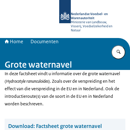
Naar de homepage van NVWA
Nederlandse Voedsel- en
Warenautoriteit
Ministerie van Landbouw,
Visserij, Voedselzekerheid en
Natuur
Home
Documenten
Vu
Grote waternavel
In deze factsheet vindt u informatie over de grote waternavel
(
Hydrocotyle ranunculoides
). Zoals over de verspreiding en het
effect van die verspreiding in de EU en in Nederland. Ook de
introductieroute(s) van de soort in de EU en in Nederland
worden beschreven.
Download:
Factsheet grote waternavel