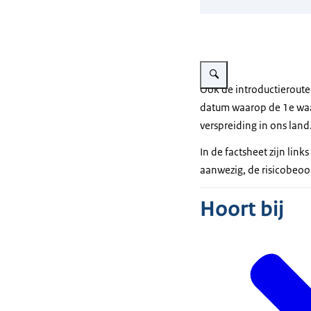
Vergroot afbeelding Hemel
Ook de introductieroute
datum waarop de 1e waar
verspreiding in ons lan
In de factsheet zijn li
aanwezig, de risicobeoo
Hoort bij