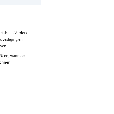
ctsheet. Verder de
, vestiging en
even.
 EU en, wanneer
ronnen.