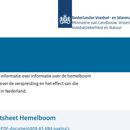
Naar de homepage van NVWA
Nederlandse Voedsel- en Warena
Ministerie van Landbouw, Visseri
Voedselzekerheid en Natuur
 u informatie over informatie over de hemelboom
 over de verspreiding en het effect van die
 in Nederland.
ctsheet Hemelboom
9
PDF-document
409.83 KB
4 pagina's