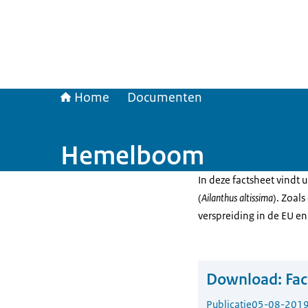
Home
Documenten
Hemelboom
In deze factsheet vindt
(
Ailanthus altissima
). Zoals
verspreiding in de EU en
Download:
Fa
Publicatie
05-08-201