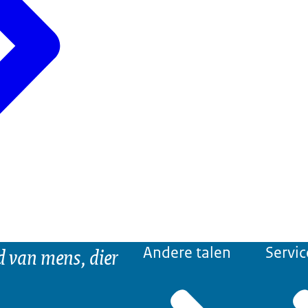
d van mens, dier
Andere talen
Servic