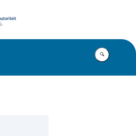
utoriteit
j,
Vul in wat u z