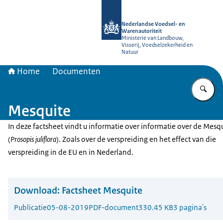
Naar de homepage van NVWA
Nederlandse Voedsel- en
Warenautoriteit
Ministerie van Landbouw,
Visserij, Voedselzekerheid en
Natuur
Home
Documenten
Vu
Mesquite
In deze factsheet vindt u informatie over informatie over de Mesq
(
Prosopis juliflora
). Zoals over de verspreiding en het effect van die
verspreiding in de EU en in Nederland.
Download:
Factsheet Mesquite
Publicatie
05-08-2019
PDF-document
330.45 KB
3 pagina's