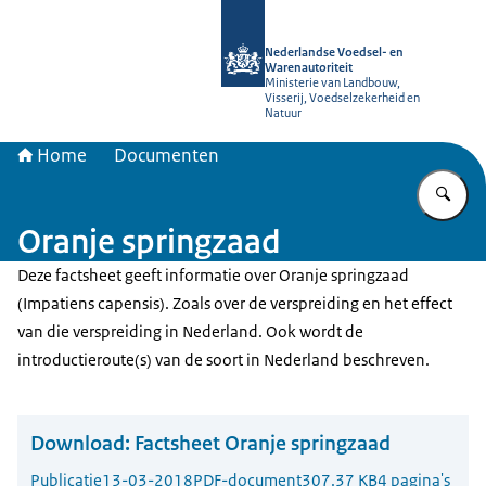
Naar de homepage van NVWA
Nederlandse Voedsel- en
Warenautoriteit
Ministerie van Landbouw,
Visserij, Voedselzekerheid en
Natuur
Home
Documenten
Vu
Oranje springzaad
Deze factsheet geeft informatie over Oranje springzaad
(Impatiens capensis). Zoals over de verspreiding en het effect
van die verspreiding in Nederland. Ook wordt de
introductieroute(s) van de soort in Nederland beschreven.
Download:
Factsheet Oranje springzaad
Publicatie
13-03-2018
PDF-document
307.37 KB
4 pagina's