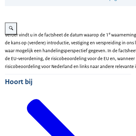
Vergroot afbeelding Parelvederkruid
e
Verder vindt u in de factsheet de datum waarop de 1
waarneming 
de kans op (verdere) introductie, vestiging en verspreiding in ons 
waar mogelijk een handelingsperspectief gegeven. In de factshee
de EU-verordening, de risicobeoordeling voor de EU en, wanneer
risicobeoordeling voor Nederland en links naar andere relevante
Hoort bij