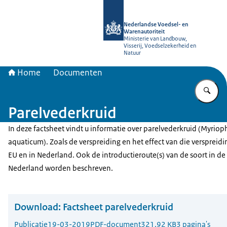
Naar de homepage van NVWA
Nederlandse Voedsel- en
Warenautoriteit
Ministerie van Landbouw,
Visserij, Voedselzekerheid en
Natuur
Home
Documenten
Vu
Parelvederkruid
In deze factsheet vindt u informatie over parelvederkruid (Myrio
aquaticum). Zoals de verspreiding en het effect van die verspreidi
EU en in Nederland. Ook de introductieroute(s) van de soort in de
Nederland worden beschreven.
Download:
Factsheet parelvederkruid
Publicatie
19-03-2019
PDF-document
321.92 KB
3 pagina's