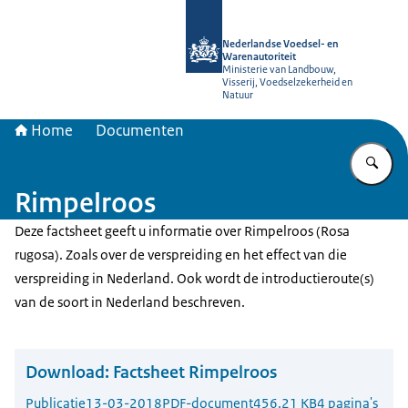
Naar de homepage van NVWA
Nederlandse Voedsel- en
Warenautoriteit
Ministerie van Landbouw,
Visserij, Voedselzekerheid en
Natuur
Home
Documenten
Vu
Rimpelroos
Deze factsheet geeft u informatie over Rimpelroos (Rosa
rugosa). Zoals over de verspreiding en het effect van die
verspreiding in Nederland. Ook wordt de introductieroute(s)
van de soort in Nederland beschreven.
Download:
Factsheet Rimpelroos
Publicatie
13-03-2018
PDF-document
456.21 KB
4 pagina's