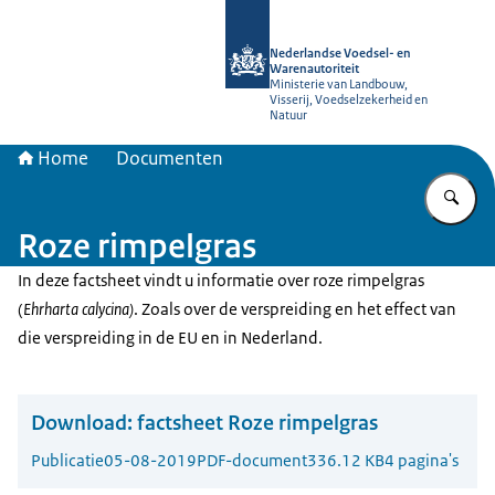
Naar de homepage van NVWA
Nederlandse Voedsel- en
Warenautoriteit
Ministerie van Landbouw,
Visserij, Voedselzekerheid en
Natuur
Home
Documenten
Vu
Roze rimpelgras
In deze factsheet vindt u informatie over roze rimpelgras
(
Ehrharta calycina)
. Zoals over de verspreiding en het effect van
die verspreiding in de EU en in Nederland.
Download:
factsheet Roze rimpelgras
Publicatie
05-08-2019
PDF-document
336.12 KB
4 pagina's