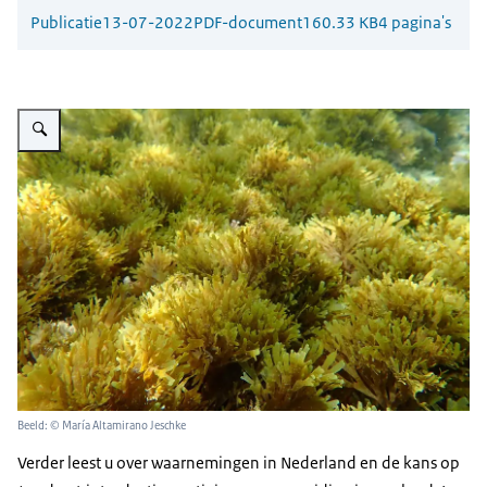
Publicatie
13-07-2022
PDF-document
160.33 KB
4 pagina's
Vergroot afbeelding Rugulopteryx okamurae
Beeld: © María Altamirano Jeschke
Verder leest u over waarnemingen in Nederland en de kans op