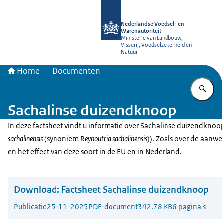
Naar de homepage van NVWA
Nederlandse Voedsel- en
Warenautoriteit
Ministerie van Landbouw,
Visserij, Voedselzekerheid en
Natuur
Home
Documenten
Vu
Sachalinse duizendknoop
In deze factsheet vindt u informatie over Sachalinse duizendknoo
sachalinensis
(synoniem
Reynoutria sachalinensis
)). Zoals over de aanw
en het effect van deze soort in de EU en in Nederland.
Download:
Factsheet Sachalinse duizendknoop
Publicatie
25-11-2025
PDF-document
342.78 KB
6 pagina's