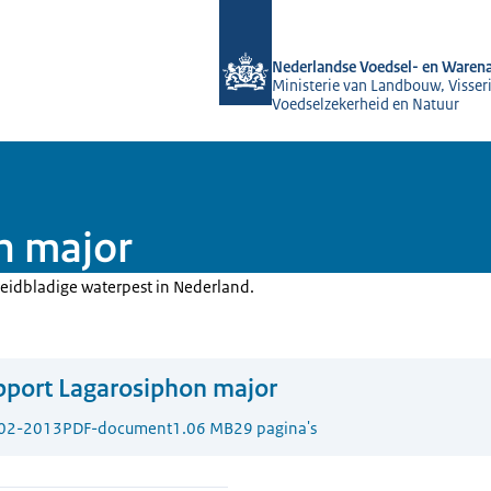
Naar de homepage van NVWA
Nederlandse Voedsel- en Warena
Ministerie van Landbouw, Visseri
Voedselzekerheid en Natuur
n major
reidbladige waterpest in Nederland.
port Lagarosiphon major
02-2013
PDF-document
1.06 MB
29 pagina's