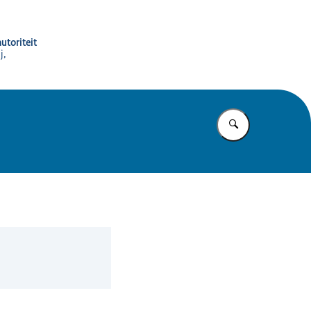
utoriteit
j,
Vul in wat u z