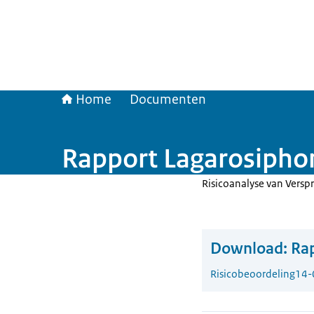
Home
Documenten
Rapport Lagarosipho
Risicoanalyse van Versp
Download:
Rap
Risicobeoordeling
14-