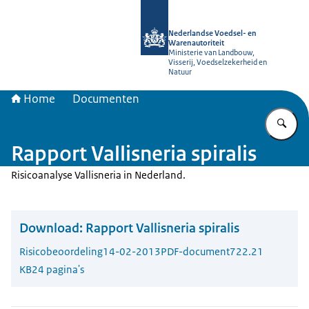
Naar de homepage van NVWA
Nederlandse Voedsel- en
Warenautoriteit
Ministerie van Landbouw,
Visserij, Voedselzekerheid en
Natuur
Home
Documenten
Vu
Rapport Vallisneria spiralis
Risicoanalyse Vallisneria in Nederland.
Download:
Rapport Vallisneria spiralis
Risicobeoordeling
14-02-2013
PDF-document
722.21
KB
24 pagina's