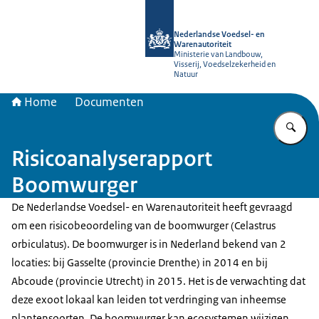
Naar de homepage van NVWA
Nederlandse Voedsel- en
Warenautoriteit
Ministerie van Landbouw,
Visserij, Voedselzekerheid en
Natuur
Home
Documenten
Vu
Risicoanalyserapport
Boomwurger
De Nederlandse Voedsel- en Warenautoriteit heeft gevraagd
om een risicobeoordeling van de boomwurger (Celastrus
orbiculatus). De boomwurger is in Nederland bekend van 2
locaties: bij Gasselte (provincie Drenthe) in 2014 en bij
Abcoude (provincie Utrecht) in 2015. Het is de verwachting dat
deze exoot lokaal kan leiden tot verdringing van inheemse
plantensoorten. De boomwurger kan ecosystemen wijzigen