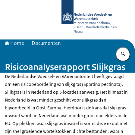
Naar de homepage van NVWA
Nederlandse Voedsel- en
Warenautoriteit
Ministerie van Landbouw,
Visserij, Voedselzekerheid en
Natuur
Home
Documenten
Vu
Risicoanalyserapport Slijkgras
De Nederlandse Voedsel- en Warenautoriteit heeft gevraagd
om een risicobeoordeling van slijkgras (Spartina pectinata).
Slijkgras is in Nederland op 5 locaties aanwezig. Het klimaat in
Nederland is wat minder geschikt voor slijkgras dan
bijvoorbeeld in Oost-Europa. Hierdoor is de kans dat slijkgras
invasief wordt in Nederland wat minder groot dan elders in de
EU. Op plekken waar slijkgras invasief is vormt deze exoot met
zijn snel groeiende wortelstokken dichte bestanden, waarin