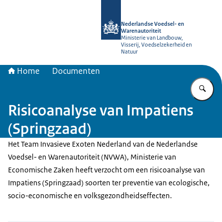
Naar de homepage van NVWA
Nederlandse Voedsel- en
Warenautoriteit
Ministerie van Landbouw,
Visserij, Voedselzekerheid en
Natuur
Home
Documenten
Vu
Risicoanalyse van Impatiens
(Springzaad)
Het Team Invasieve Exoten Nederland van de Nederlandse
Voedsel- en Warenautoriteit (NVWA), Ministerie van
Economische Zaken heeft verzocht om een risicoanalyse van
Impatiens (Springzaad) soorten ter preventie van ecologische,
socio-economische en volksgezondheidseffecten.