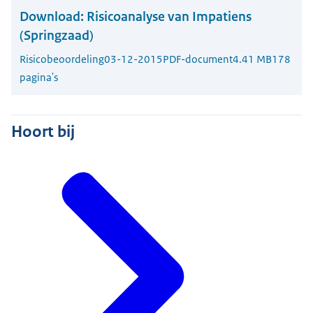
Download:
Risicoanalyse van Impatiens
(Springzaad)
Risicobeoordeling
03-12-2015
PDF-document
4.41 MB
178
pagina's
Hoort bij