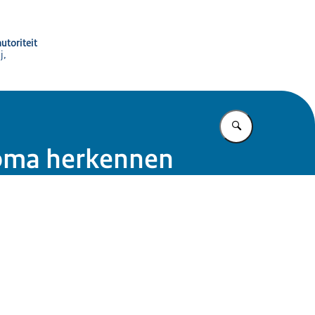
utoriteit
j,
Vul in wat u z
loma herkennen