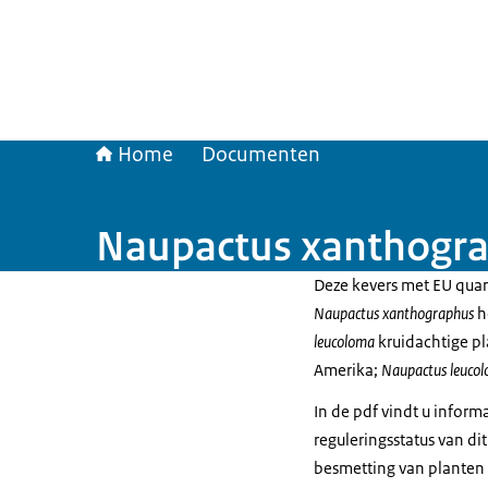
Home
Documenten
Naupactus xanthogra
Deze kevers met EU quar
Naupactus xanthographus
h
leucoloma
kruidachtige p
Amerika;
Naupactus leuco
In de pdf vindt u inform
reguleringsstatus van di
besmetting van planten 