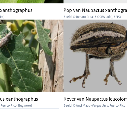
 xanthographus
Pop van Naupactus xanthogr
ist)
Beeld: © Renato Ripa (BIOCEA Ltda), EPPO
us xanthographus
Kever van Naupactus leucolo
. Puerto Rico, Bugwood
Beeld: © Anyi Mazo-Vargas Univ. Puerto Ric