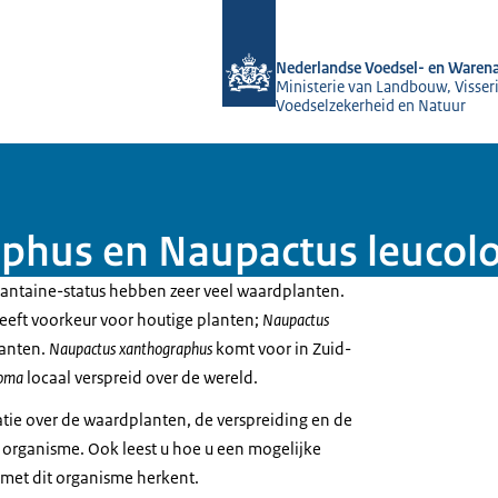
Naar de homepage van NVWA
Nederlandse Voedsel- en Warena
Ministerie van Landbouw, Visseri
Voedselzekerheid en Natuur
phus en Naupactus leuco
antaine-status hebben zeer veel waardplanten.
eeft voorkeur voor houtige planten;
Naupactus
lanten.
Naupactus xanthographus
komt voor in Zuid-
loma
locaal verspreid over de wereld.
atie over de waardplanten, de verspreiding en de
t organisme. Ook leest u hoe u een mogelijke
met dit organisme herkent.