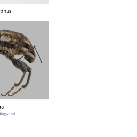
aphus
ma
o, Bugwood