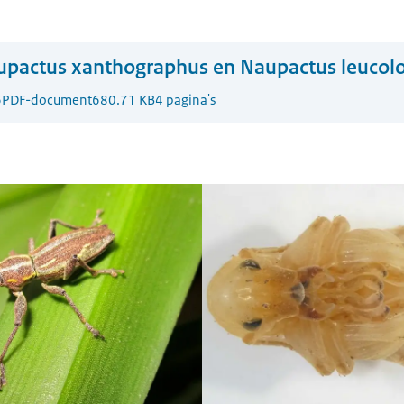
upactus xanthographus en Naupactus leuco
6
PDF-document
680.71 KB
4 pagina's