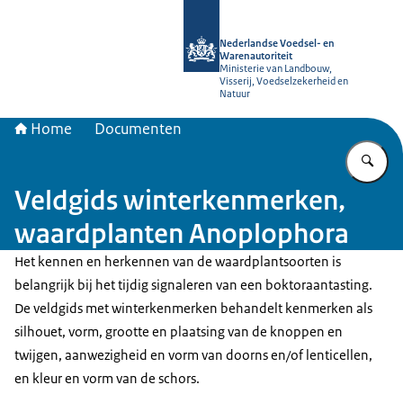
Naar de homepage van NVWA
Nederlandse Voedsel- en
Warenautoriteit
Ministerie van Landbouw,
Visserij, Voedselzekerheid en
Natuur
Home
Documenten
Vu
Veldgids winterkenmerken,
waardplanten Anoplophora
Het kennen en herkennen van de waardplantsoorten is
belangrijk bij het tijdig signaleren van een boktoraantasting.
De veldgids met winterkenmerken behandelt kenmerken als
silhouet, vorm, grootte en plaatsing van de knoppen en
twijgen, aanwezigheid en vorm van doorns en/of lenticellen,
en kleur en vorm van de schors.