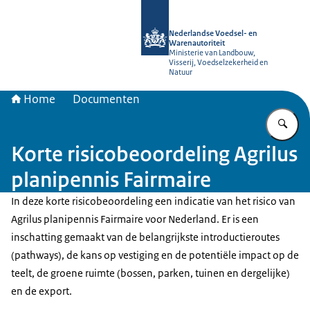
Naar de homepage van NVWA
Nederlandse Voedsel- en
Warenautoriteit
Ministerie van Landbouw,
Visserij, Voedselzekerheid en
Natuur
Home
Documenten
Vu
Korte risicobeoordeling Agrilus
planipennis Fairmaire
In deze korte risicobeoordeling een indicatie van het risico van
Agrilus planipennis Fairmaire voor Nederland. Er is een
inschatting gemaakt van de belangrijkste introductieroutes
(pathways), de kans op vestiging en de potentiële impact op de
teelt, de groene ruimte (bossen, parken, tuinen en dergelijke)
en de export.