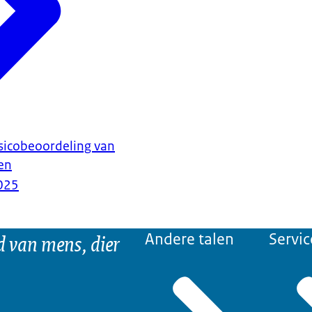
sicobeoordeling van
ren
025
d van mens, dier
Andere talen
Servic