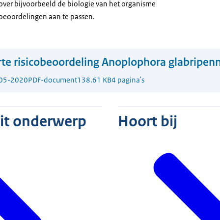
 over bijvoorbeeld de biologie van het organisme
 beoordelingen aan te passen.
te risicobeoordeling Anoplophora glabripenn
05-2020
PDF-document
138.61 KB
4 pagina's
dit onderwerp
Hoort bij