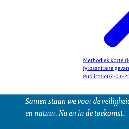
Methodiek korte ri
fytosanitaire geva
Publicatie
07-01-2
Samen staan we voor de veilighei
en natuur. Nu en in de toekomst.