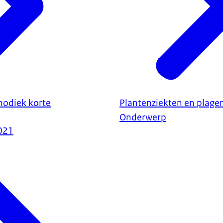
odiek korte
Plantenziekten en plage
Onderwerp
021