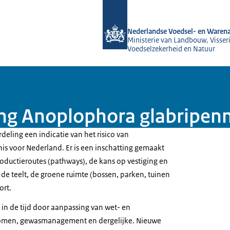
Naar de homepage van NVWA
Nederlandse Voedsel- en Warena
Ministerie van Landbouw, Visseri
Voedselzekerheid en Natuur
ing Anoplophora glabripenn
rdeling een indicatie van het risico van
s voor Nederland. Er is een inschatting gemaakt
roductieroutes (pathways), de kans op vestiging en
de teelt, de groene ruimte (bossen, parken, tuinen
ort.
 in de tijd door aanpassing van wet- en
romen, gewasmanagement en dergelijke. Nieuwe