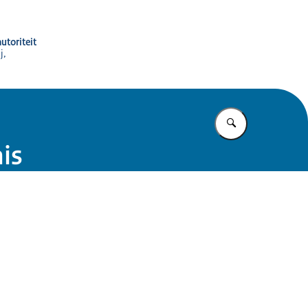
utoriteit
j,
Vul in wat u z
is