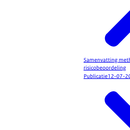
Samenvatting meth
risicobeoordeling
Publicatie
12-07-2