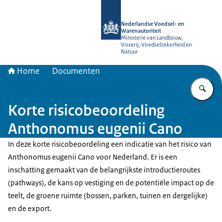
Naar de homepage van NVWA
Nederlandse Voedsel- en
Warenautoriteit
Ministerie van Landbouw,
Visserij, Voedselzekerheid en
Natuur
Home
Documenten
Vu
Korte risicobeoordeling
Anthonomus eugenii Cano
In deze korte risicobeoordeling een indicatie van het risico van
Anthonomus eugenii Cano voor Nederland. Er is een
inschatting gemaakt van de belangrijkste introductieroutes
(pathways), de kans op vestiging en de potentiële impact op de
teelt, de groene ruimte (bossen, parken, tuinen en dergelijke)
en de export.