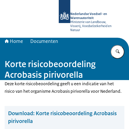
Naar de homepage van NVWA
Nederlandse Voedsel- en
Warenautoriteit
Ministerie van Landbouw,
Visserij, Voedselzekerheid en
Natuur
Home
Documenten
Vu
Korte risicobeoordeling
Acrobasis pirivorella
Deze korte risicobeoordeling geeft u een indicatie van het
risico van het organisme Acrobasis pirivorella voor Nederland.
Download:
Korte risicobeoordeling Acrobasis
pirivorella