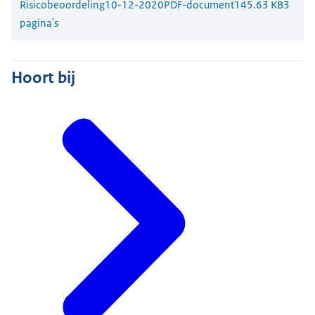
Risicobeoordeling
10-12-2020
PDF-document
145.63 KB
3
pagina's
Hoort bij