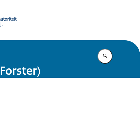
utoriteit
j,
Vul in wat u z
Forster)