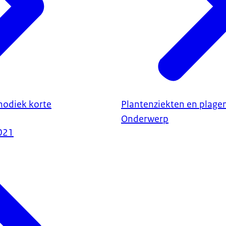
odiek korte
Plantenziekten en plage
Onderwerp
021