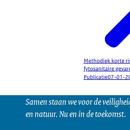
Methodiek korte ri
fytosanitaire geva
Publicatie
07-01-2
Samen staan we voor de veilighei
en natuur. Nu en in de toekomst.