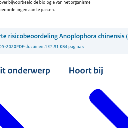
 over bijvoorbeeld de biologie van het organisme
 beoordelingen aan te passen.
te risicobeoordeling Anoplophora chinensis (
05-2020
PDF-document
137.91 KB
4 pagina's
dit onderwerp
Hoort bij