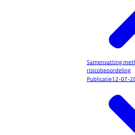
Samenvatting meth
risicobeoordeling
Publicatie
12-07-2