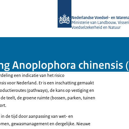
Naar de homepage van NVWA
Nederlandse Voedsel- en Warena
Ministerie van Landbouw, Visseri
Voedselzekerheid en Natuur
ng Anoplophora chinensis (
deling een indicatie van het risico
is voor Nederland. Er is een inschatting gemaakt
roductieroutes (pathways), de kans op vestiging en
de teelt, de groene ruimte (bossen, parken, tuinen
ort.
 in de tijd door aanpassing van wet- en
romen, gewasmanagement en dergelijke. Nieuwe