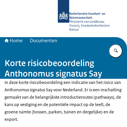
Naar de homepage van NVWA
Nederlandse Voedsel- en
Warenautoriteit
Ministerie van Landbouw,
Visserij, Voedselzekerheid en
Natuur
Home
Documenten
Vu
Korte risicobeoordeling
Anthonomus signatus Say
In deze korte risicobeoordeling een indicatie van het risico van
Anthonomus signatus Say voor Nederland. Er is een inschatting
gemaakt van de belangrijkste introductieroutes (pathways), de
kans op vestiging en de potentiële impact op de teelt, de
groene ruimte (bossen, parken, tuinen en dergelijke) en de
export.