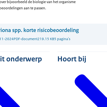
 over bijvoorbeeld de biologie van het organisme
 beoordelingen aan te passen.
iona spp. korte risicobeoordeling
11-2024
PDF-document
219.15 KB
5 pagina's
dit onderwerp
Hoort bij