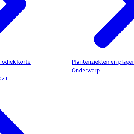
odiek korte
Plantenziekten en plage
Onderwerp
021