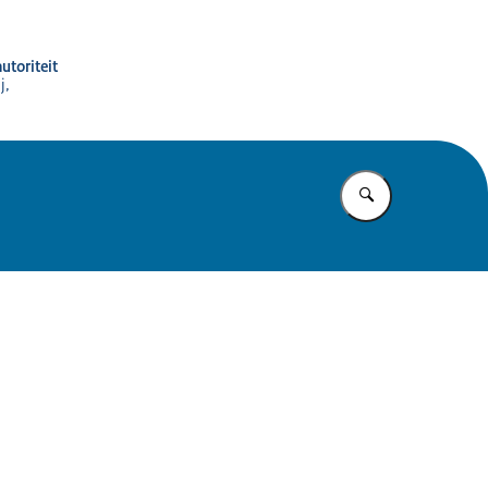
utoriteit
j,
Vul in wat u z