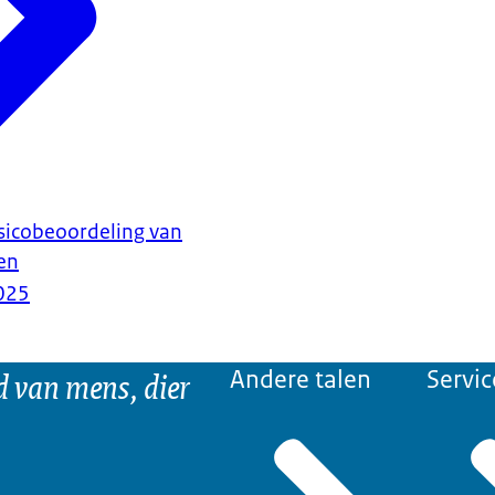
sicobeoordeling van
ren
025
d van mens, dier
Andere talen
Servic