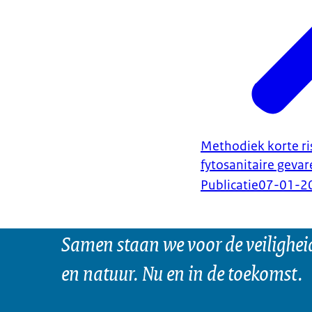
Methodiek korte ri
fytosanitaire geva
Publicatie
07-01-2
Samen staan we voor de veilighei
en natuur. Nu en in de toekomst.