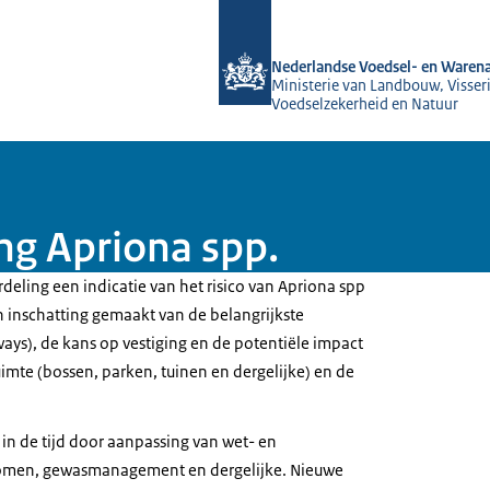
Naar de homepage van NVWA
Nederlandse Voedsel- en Warena
Ministerie van Landbouw, Visseri
Voedselzekerheid en Natuur
ng Apriona spp.
rdeling een indicatie van het risico van Apriona spp
n inschatting gemaakt van de belangrijkste
ays), de kans op vestiging en de potentiële impact
uimte (bossen, parken, tuinen en dergelijke) en de
 in de tijd door aanpassing van wet- en
romen, gewasmanagement en dergelijke. Nieuwe