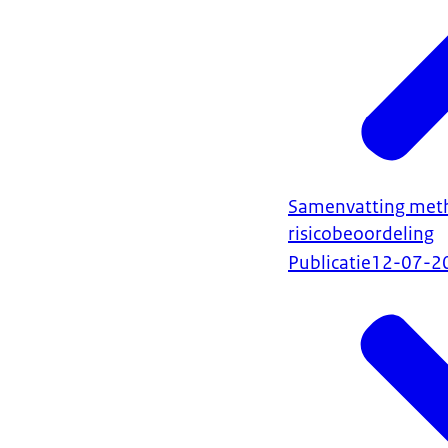
Samenvatting meth
risicobeoordeling
Publicatie
12-07-2