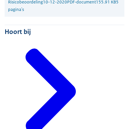
Risicobeoordeling
10-12-2020
PDF-document
155.91 KB
5
pagina's
Hoort bij