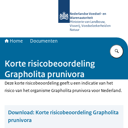
Naar de homepage van NVWA
Nederlandse Voedsel- en
Warenautoriteit
Ministerie van Landbouw,
Visserij, Voedselzekerheid en
Natuur
Home
Documenten
Vu
Korte risicobeoordeling
Grapholita prunivora
Deze korte risicobeoordeling geeft u een indicatie van het
risico van het organisme Grapholita prunivora voor Nederland.
Download:
Korte risicobeoordeling Grapholita
prunivora