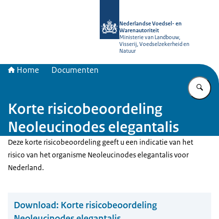
Naar de homepage van NVWA
Nederlandse Voedsel- en
Warenautoriteit
Ministerie van Landbouw,
Visserij, Voedselzekerheid en
Natuur
Home
Documenten
Vu
Korte risicobeoordeling
Neoleucinodes elegantalis
Deze korte risicobeoordeling geeft u een indicatie van het
risico van het organisme Neoleucinodes elegantalis voor
Nederland.
Download:
Korte risicobeoordeling
Neoleucinodes elegantalis