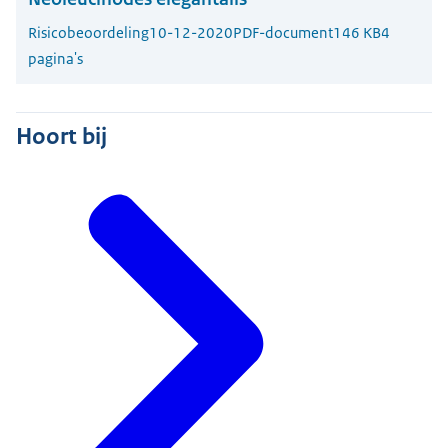
Risicobeoordeling
10-12-2020
PDF-document
146 KB
4
pagina's
Hoort bij