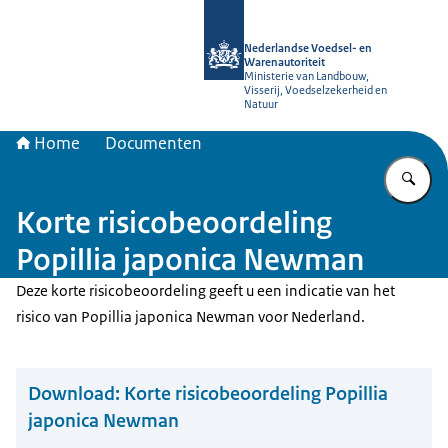
Naar de homepage van NVWA
Nederlandse Voedsel- en
Warenautoriteit
Ministerie van Landbouw,
Visserij, Voedselzekerheid en
Natuur
Home
Documenten
Vu
Korte risicobeoordeling
Popillia japonica Newman
Deze korte risicobeoordeling geeft u een indicatie van het
risico van Popillia japonica Newman voor Nederland.
Download:
Korte risicobeoordeling Popillia
japonica Newman