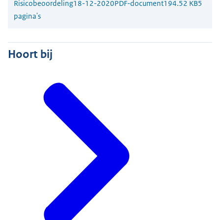
Risicobeoordeling
18-12-2020
PDF-document
194.52 KB
5
pagina's
Hoort bij