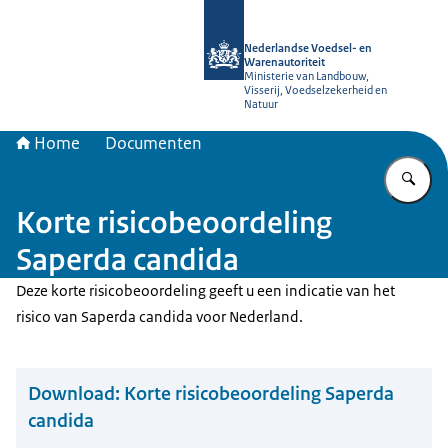
Naar de homepage van NVWA
Nederlandse Voedsel- en
Warenautoriteit
Ministerie van Landbouw,
Visserij, Voedselzekerheid en
Natuur
Home
Documenten
Vu
Korte risicobeoordeling
Saperda candida
Deze korte risicobeoordeling geeft u een indicatie van het
risico van Saperda candida voor Nederland.
Download:
Korte risicobeoordeling Saperda
candida