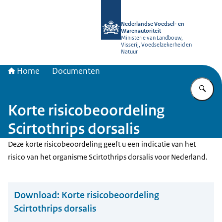
Naar de homepage van NVWA
Nederlandse Voedsel- en
Warenautoriteit
Ministerie van Landbouw,
Visserij, Voedselzekerheid en
Natuur
Home
Documenten
Vu
Korte risicobeoordeling
Scirtothrips dorsalis
Deze korte risicobeoordeling geeft u een indicatie van het
risico van het organisme Scirtothrips dorsalis voor Nederland.
Download:
Korte risicobeoordeling
Scirtothrips dorsalis