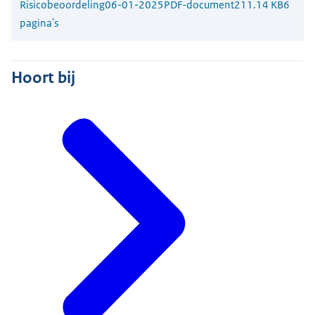
Risicobeoordeling
06-01-2025
PDF-document
211.14 KB
6
pagina's
Hoort bij