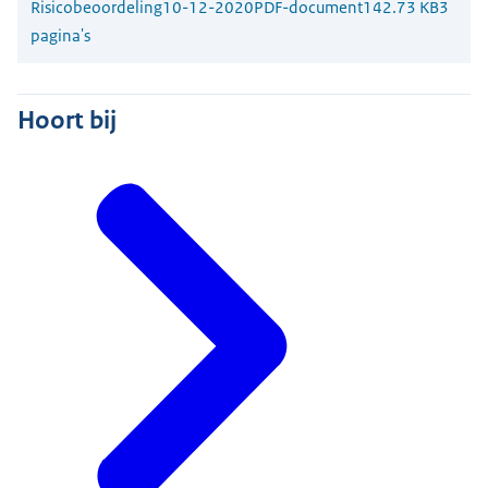
Risicobeoordeling
10-12-2020
PDF-document
142.73 KB
3
pagina's
Hoort bij