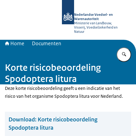
Naar de homepage van NVWA
Nederlandse Voedsel- en
Warenautoriteit
Ministerie van Landbouw,
Visserij, Voedselzekerheid en
Natuur
Home
Documenten
Vu
Korte risicobeoordeling
Spodoptera litura
Deze korte risicobeoordeling geeft u een indicatie van het
risico van het organisme Spodoptera litura voor Nederland.
Download:
Korte risicobeoordeling
Spodoptera litura