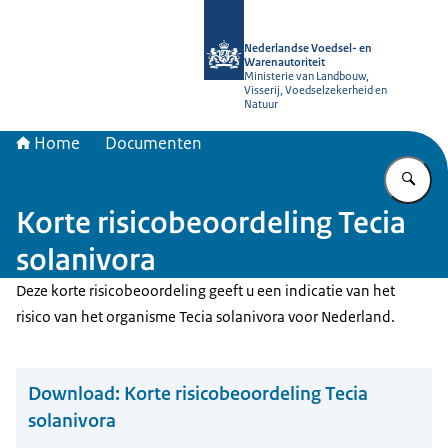
Naar de homepage van NVWA
Nederlandse Voedsel- en
Warenautoriteit
Ministerie van Landbouw,
Visserij, Voedselzekerheid en
Natuur
Home
Documenten
Vu
Korte risicobeoordeling Tecia
solanivora
Deze korte risicobeoordeling geeft u een indicatie van het
risico van het organisme Tecia solanivora voor Nederland.
Download:
Korte risicobeoordeling Tecia
solanivora