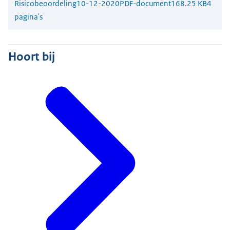
Risicobeoordeling
10-12-2020
PDF-document
168.25 KB
4
pagina's
Hoort bij