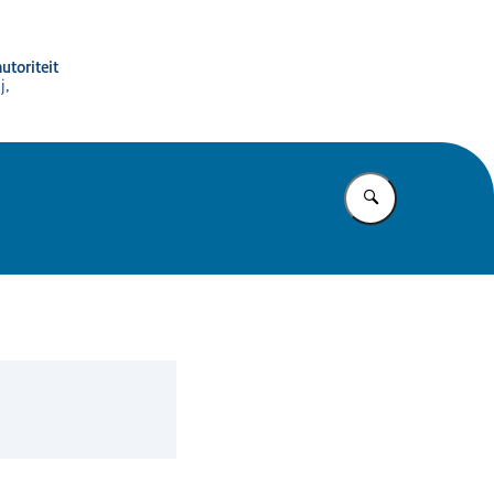
utoriteit
j,
Vul in wat u z