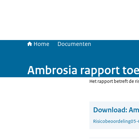
Home
Documenten
Ambrosia rapport to
Het rapport betreft de r
Download:
Amb
Risicobeoordeling
05-