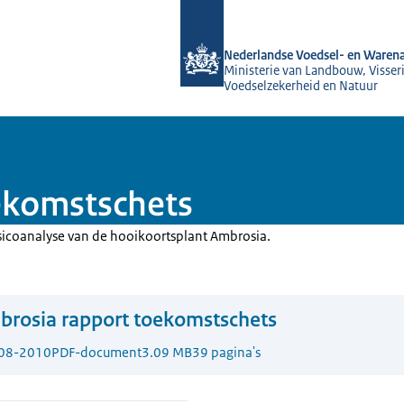
Naar de homepage van NVWA
Nederlandse Voedsel- en Warena
Ministerie van Landbouw, Visseri
Voedselzekerheid en Natuur
ekomstschets
isicoanalyse van de hooikoortsplant Ambrosia.
rosia rapport toekomstschets
08-2010
PDF-document
3.09 MB
39 pagina's