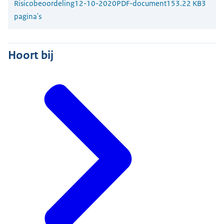
Risicobeoordeling
12-10-2020
PDF-document
153.22 KB
3
pagina's
Hoort bij