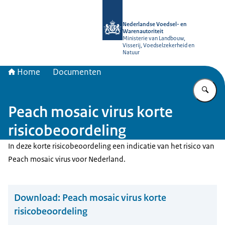
Naar de homepage van NVWA
Nederlandse Voedsel- en
Warenautoriteit
Ministerie van Landbouw,
Visserij, Voedselzekerheid en
Natuur
Home
Documenten
Vu
Peach mosaic virus korte
risicobeoordeling
In deze korte risicobeoordeling een indicatie van het risico van
Peach mosaic virus voor Nederland.
Download:
Peach mosaic virus korte
risicobeoordeling