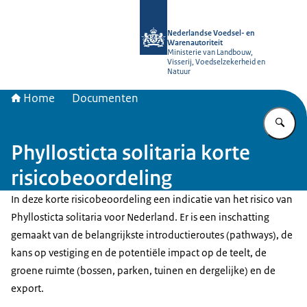
Naar de homepage van NVWA
Nederlandse Voedsel- en
Warenautoriteit
Ministerie van Landbouw,
Visserij, Voedselzekerheid en
Natuur
Home
Documenten
Vu
Phyllosticta solitaria korte
risicobeoordeling
In deze korte risicobeoordeling een indicatie van het risico van
Phyllosticta solitaria voor Nederland. Er is een inschatting
gemaakt van de belangrijkste introductieroutes (pathways), de
kans op vestiging en de potentiële impact op de teelt, de
groene ruimte (bossen, parken, tuinen en dergelijke) en de
export.