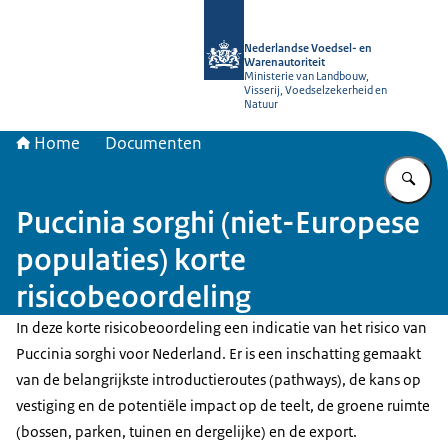
Naar de homepage van NVWA
Nederlandse Voedsel- en
Warenautoriteit
Ministerie van Landbouw,
Visserij, Voedselzekerheid en
Natuur
Home
Documenten
Vu
Puccinia sorghi (niet-Europese
populaties) korte
risicobeoordeling
In deze korte risicobeoordeling een indicatie van het risico van
Puccinia sorghi voor Nederland. Er is een inschatting gemaakt
van de belangrijkste introductieroutes (pathways), de kans op
vestiging en de potentiële impact op de teelt, de groene ruimte
(bossen, parken, tuinen en dergelijke) en de export.