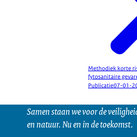
Methodiek korte ri
fytosanitaire geva
Publicatie
07-01-2
Samen staan we voor de veilighei
en natuur. Nu en in de toekomst.