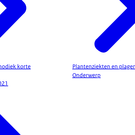
odiek korte
Plantenziekten en plage
Onderwerp
021