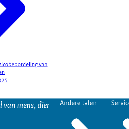
sicobeoordeling van
ren
025
d van mens, dier
Andere talen
Servic