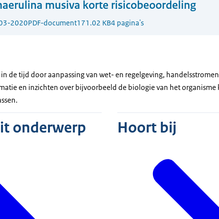
aerulina musiva korte risicobeoordeling
03-2020
PDF-document
171.02 KB
4 pagina's
n in de tijd door aanpassing van wet- en regelgeving, handelsstro
matie en inzichten over bijvoorbeeld de biologie van het organisme 
assen.
dit onderwerp
Hoort bij