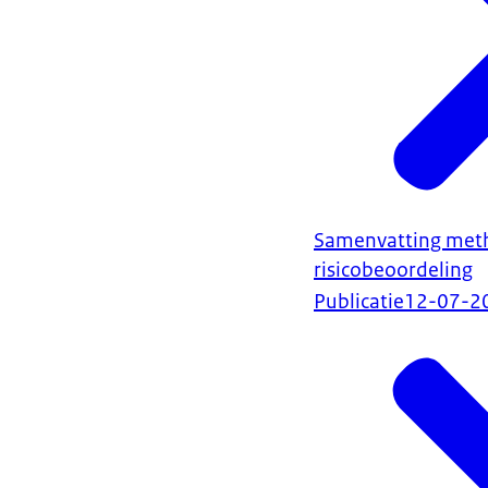
Samenvatting meth
risicobeoordeling
Publicatie
12-07-2