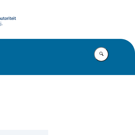
utoriteit
j,
Vul in wat u z