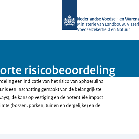
Naar de homepage van NVWA
Nederlandse Voedsel- en Warena
Ministerie van Landbouw, Visseri
Voedselzekerheid en Natuur
orte risicobeoordeling
rdeling een indicatie van het risico van Sphaerulina
Er is een inschatting gemaakt van de belangrijkste
ays), de kans op vestiging en de potentiële impact
uimte (bossen, parken, tuinen en dergelijke) en de