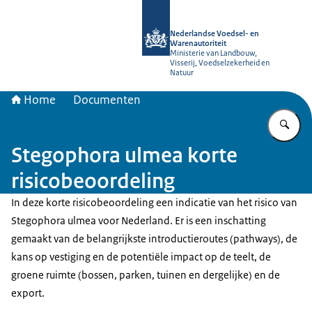
Naar de homepage van NVWA
Nederlandse Voedsel- en
Warenautoriteit
Ministerie van Landbouw,
Visserij, Voedselzekerheid en
Natuur
Home
Documenten
Vu
Stegophora ulmea korte
risicobeoordeling
In deze korte risicobeoordeling een indicatie van het risico van
Stegophora ulmea voor Nederland. Er is een inschatting
gemaakt van de belangrijkste introductieroutes (pathways), de
kans op vestiging en de potentiële impact op de teelt, de
groene ruimte (bossen, parken, tuinen en dergelijke) en de
export.