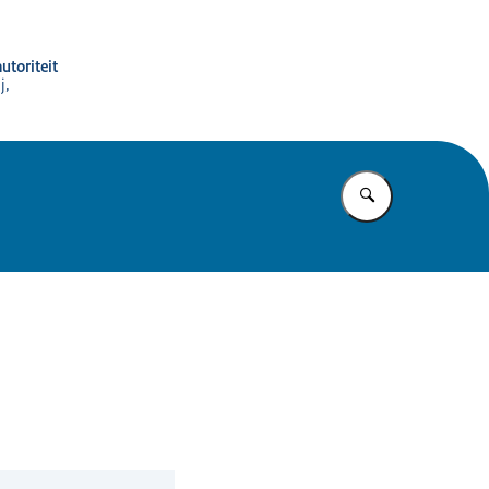
utoriteit
j,
Vul in wat u z