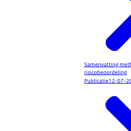
Samenvatting meth
risicobeoordeling
Publicatie
12-07-2