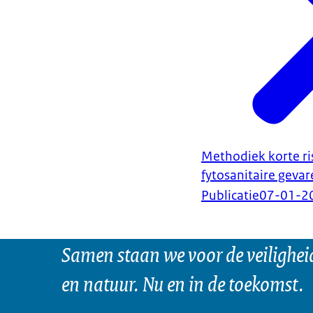
Methodiek korte ri
fytosanitaire geva
Publicatie
07-01-2
Samen staan we voor de veilighei
en natuur. Nu en in de toekomst.