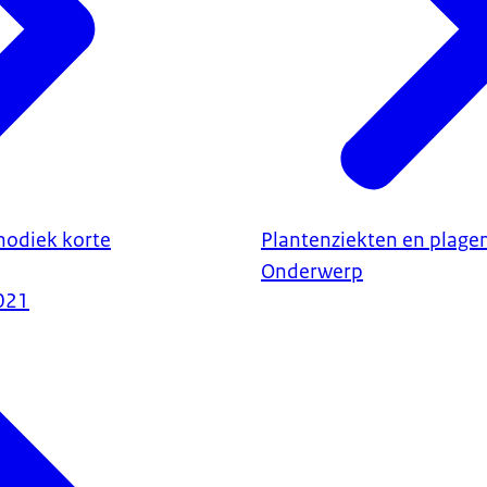
odiek korte
Plantenziekten en plage
Onderwerp
021