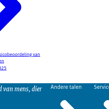
sicobeoordeling van
ren
025
d van mens, dier
Andere talen
Servic