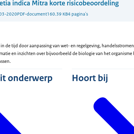
letia indica Mitra korte risicobeoordeling
03-2020
PDF-document
160.39 KB
4 pagina's
n in de tijd door aanpassing van wet- en regelgeving, handelsstro
matie en inzichten over bijvoorbeeld de biologie van het organisme 
assen.
dit onderwerp
Hoort bij