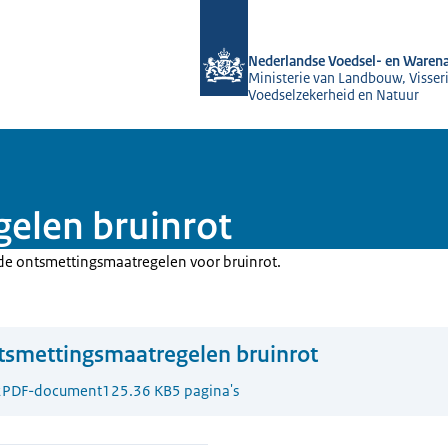
Naar de homepage van NVWA
Nederlandse Voedsel- en Warena
Ministerie van Landbouw, Visseri
Voedselzekerheid en Natuur
elen bruinrot
 de ontsmettingsmaatregelen voor bruinrot.
smettingsmaatregelen bruinrot
2
PDF-document
125.36 KB
5 pagina's