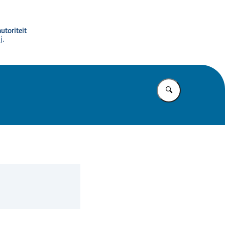
utoriteit
j,
Vul in wat u z