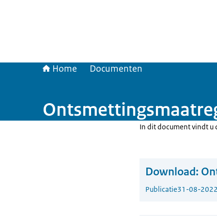
Home
Documenten
Ontsmettingsmaatreg
In dit document vindt u
Download:
Ont
Publicatie
31-08-202