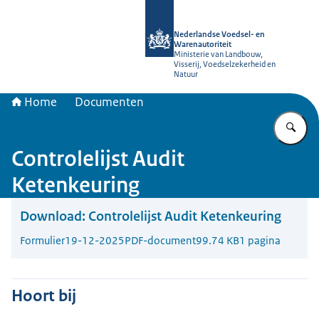
Naar de homepage van NVWA
Nederlandse Voedsel- en
Warenautoriteit
Ministerie van Landbouw,
Visserij, Voedselzekerheid en
Natuur
Home
Documenten
Vu
Controlelijst Audit
Ketenkeuring
Download:
Controlelijst Audit Ketenkeuring
Formulier
19-12-2025
PDF-document
99.74 KB
1 pagina
Hoort bij