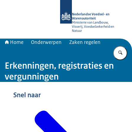
Naar de homepage van NVWA
Nederlandse Voedsel- en
Warenautoriteit
Ministerie van Landbouw,
Visserij, Voedselzekerheid en
Natuur
Home
Onderwerpen
Zaken regelen
Vu
Erkenningen, registraties en
vergunningen
Snel naar