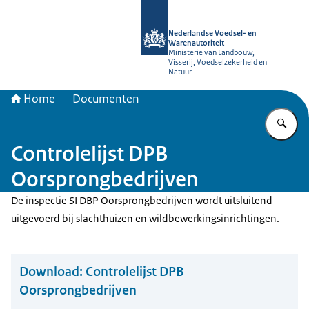
Naar de homepage van NVWA
Nederlandse Voedsel- en
Warenautoriteit
Ministerie van Landbouw,
Visserij, Voedselzekerheid en
Natuur
Home
Documenten
Vu
Controlelijst DPB
Oorsprongbedrijven
De inspectie SI DBP Oorsprongbedrijven wordt uitsluitend
uitgevoerd bij slachthuizen en wildbewerkingsinrichtingen.
Download:
Controlelijst DPB
Oorsprongbedrijven