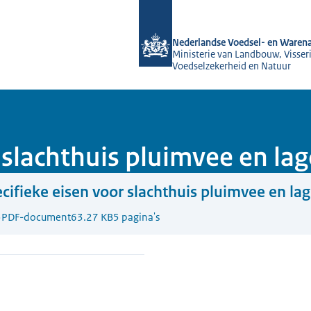
Naar de homepage van NVWA
Nederlandse Voedsel- en Warena
Ministerie van Landbouw, Visseri
Voedselzekerheid en Natuur
r slachthuis pluimvee en l
cifieke eisen voor slachthuis pluimvee en l
5
PDF-document
63.27 KB
5 pagina's