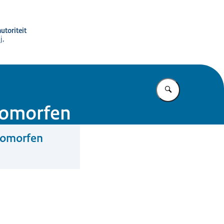
utoriteit
j,
Vul in wat u z
agomorfen
agomorfen