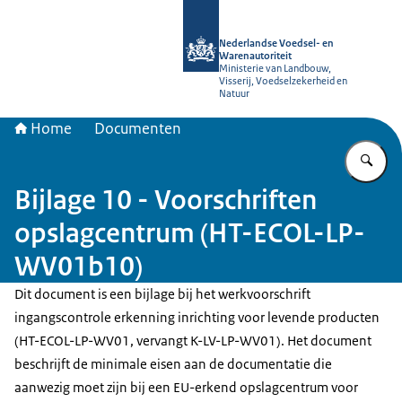
Naar de homepage van NVWA
Nederlandse Voedsel- en
Warenautoriteit
Ministerie van Landbouw,
Visserij, Voedselzekerheid en
Natuur
Home
Documenten
Vu
Bijlage 10 - Voorschriften
opslagcentrum (HT-ECOL-LP-
WV01b10)
Dit document is een bijlage bij het werkvoorschrift
ingangscontrole erkenning inrichting voor levende producten
(HT-ECOL-LP-WV01, vervangt K-LV-LP-WV01). Het document
beschrijft de minimale eisen aan de documentatie die
aanwezig moet zijn bij een EU-erkend opslagcentrum voor