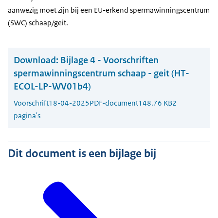
aanwezig moet zijn bij een EU-erkend spermawinningscentrum
(SWC) schaap/geit.
Download:
Bijlage 4 - Voorschriften
spermawinningscentrum schaap - geit (HT-
ECOL-LP-WV01b4)
Voorschrift
18-04-2025
PDF-document
148.76 KB
2
pagina's
Dit document is een bijlage bij