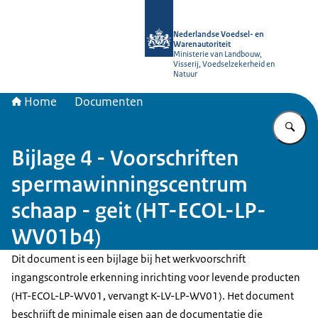
Naar de homepage van NVWA
Nederlandse Voedsel- en
Warenautoriteit
Ministerie van Landbouw,
Visserij, Voedselzekerheid en
Natuur
Home
Documenten
Vu
Bijlage 4 - Voorschriften
spermawinningscentrum
schaap - geit (HT-ECOL-LP-
WV01b4)
Dit document is een bijlage bij het werkvoorschrift
ingangscontrole erkenning inrichting voor levende producten
(HT-ECOL-LP-WV01, vervangt K-LV-LP-WV01). Het document
beschrijft de minimale eisen aan de documentatie die