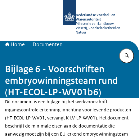
Naar de homepage van NVWA
Nederlandse Voedsel- en
Warenautoriteit
Ministerie van Landbouw,
Visserij, Voedselzekerheid en
Natuur
Home
Documenten
Vu
Bijlage 6 - Voorschriften
embryowinningsteam rund
(HT-ECOL-LP-WV01b6)
Dit document is een bijlage bij het werkvoorschrift
ingangscontrole erkenning inrichting voor levende producten
(HT-ECOL-LP-WV01, vervangt K-LV-LP-WV01). Het document
beschrijft de minimale eisen aan de documentatie die
aanwezig moet zijn bij een EU-erkend embryowinningsteam