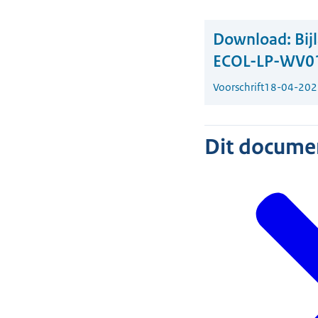
Download:
Bij
ECOL-LP-WV0
Voorschrift
18-04-202
Dit document