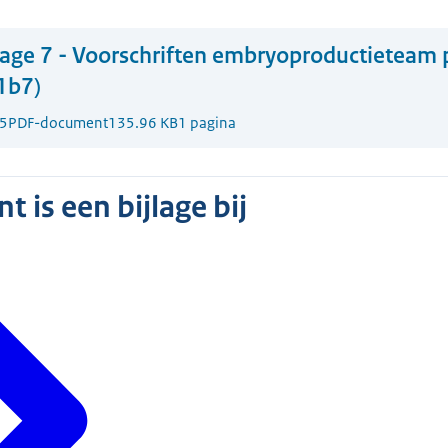
lage 7 - Voorschriften embryoproductieteam 
1b7)
5
PDF-document
135.96 KB
1 pagina
 is een bijlage bij