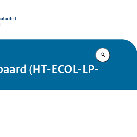
utoriteit
j,
Vul in wat u z
 paard (HT-ECOL-LP-