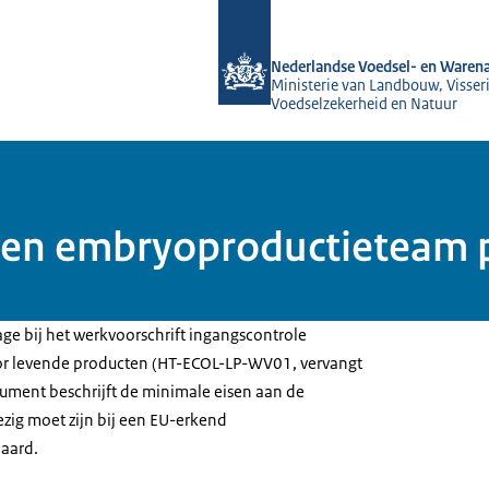
Naar de homepage van NVWA
Nederlandse Voedsel- en Warena
Ministerie van Landbouw, Visseri
Voedselzekerheid en Natuur
iften embryoproductieteam
age bij het werkvoorschrift ingangscontrole
oor levende producten (HT-ECOL-LP-WV01, vervangt
ument beschrijft de minimale eisen aan de
ig moet zijn bij een EU-erkend
aard.