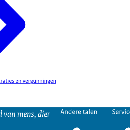
traties en vergunningen
d van mens, dier
Andere talen
Servic