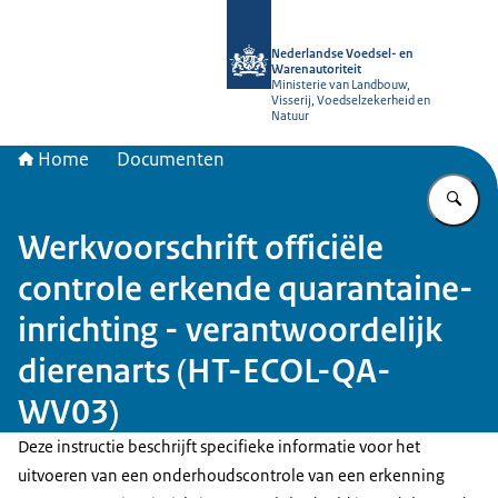
Naar de homepage van NVWA
Nederlandse Voedsel- en
Warenautoriteit
Ministerie van Landbouw,
Visserij, Voedselzekerheid en
Natuur
Home
Documenten
Vu
Werkvoorschrift officiële
controle erkende quarantaine-
inrichting - verantwoordelijk
dierenarts (HT-ECOL-QA-
WV03)
Deze instructie beschrijft specifieke informatie voor het
uitvoeren van een onderhoudscontrole van een erkenning