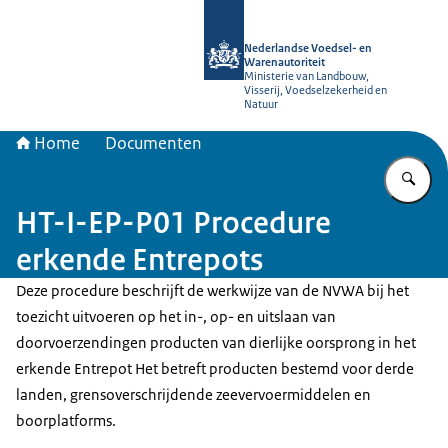
Naar de homepage van NVWA
Nederlandse Voedsel- en
Warenautoriteit
Ministerie van Landbouw,
Visserij, Voedselzekerheid en
Natuur
Home
Documenten
Vu
HT-I-EP-P01 Procedure
erkende Entrepots
Deze procedure beschrijft de werkwijze van de NVWA bij het
toezicht uitvoeren op het in-, op- en uitslaan van
doorvoerzendingen producten van dierlijke oorsprong in het
erkende Entrepot Het betreft producten bestemd voor derde
landen, grensoverschrijdende zeevervoermiddelen en
boorplatforms.