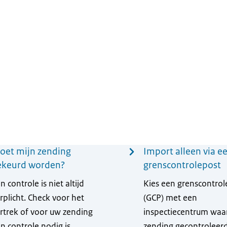
oet mijn zending
Import alleen via e
ekeurd worden?
grenscontrolepost
n controle is niet altijd
Kies een grenscontrol
rplicht. Check voor het
(GCP) met een
rtrek of voor uw zending
inspectiecentrum waa
n controle nodig is.
zending gecontroleer