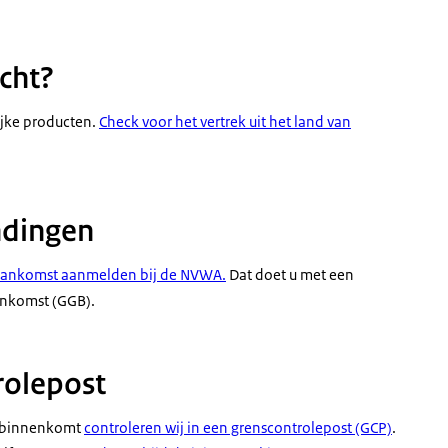
icht?
lijke producten.
Check voor het vertrek uit het land van
ndingen
r aankomst aanmelden bij de NVWA.
Dat doet u met een
nkomst (GGB).
rolepost
EU binnenkomt
controleren wij in een grenscontrolepost (GCP)
.