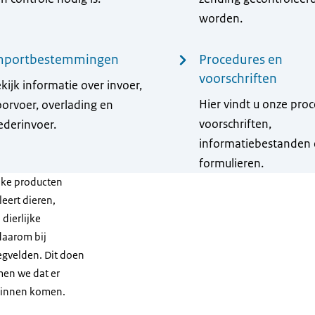
worden.
mportbestemmingen
Procedures en
voorschriften
kijk informatie over invoer,
Hier vindt u onze proc
orvoer, overlading en
voorschriften,
derinvoer.
informatiebestanden
formulieren.
ijke producten
eert dieren,
dierlijke
daarom bij
egvelden. Dit doen
en we dat er
 binnen komen.