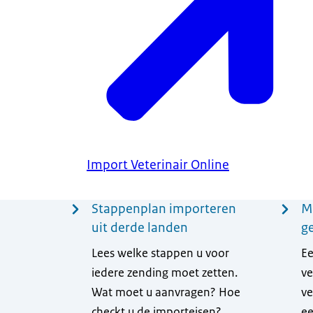
Import Veterinair Online
Menu
Stappenplan importeren
M
uit derde landen
g
Lees welke stappen u voor
Ee
iedere zending moet zetten.
ve
Wat moet u aanvragen? Hoe
ve
checkt u de importeisen?
ee