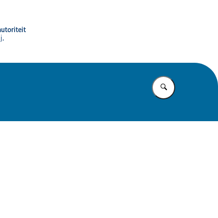
utoriteit
j,
Vul in wat u z