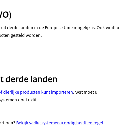
VO)
n uit derde landen in de Europese Unie mogelijk is. Ook vindt u
ducten gesteld worden.
t derde landen
f dierlijke producten kunt importeren
. Wat moet u
ystemen doet u dit.
porteren?
Bekijk welke systemen u nodig heeft en regel