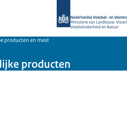
Naar de homepage van NVWA
Nederlandse Voedsel- en Warena
Ministerie van Landbouw, Visseri
Voedselzekerheid en Natuur
jke producten en mest
lijke producten